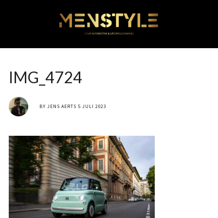
IMG_4724
BY
JENS AERTS
5 JULI 2023