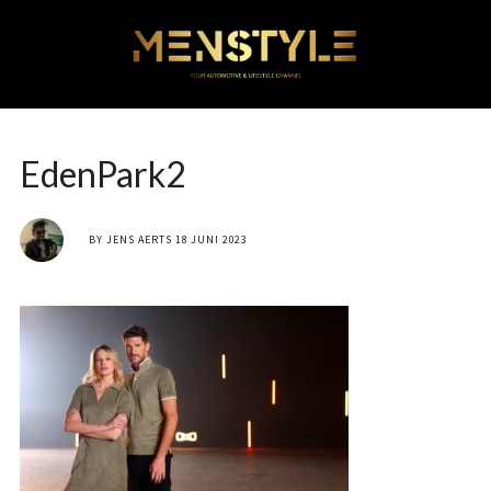
EdenPark2
BY
JENS AERTS
18 JUNI 2023