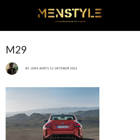
M29
BY
JENS AERTS
12 OKTOBER 2022