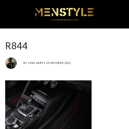
R844
BY
JENS AERTS
10 OKTOBER 2022