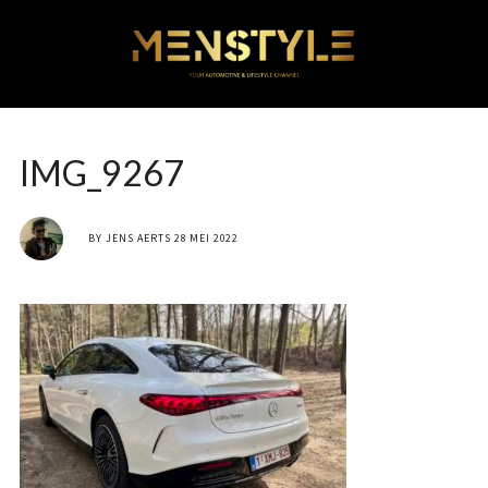
IMG_9267
BY
JENS AERTS
28 MEI 2022