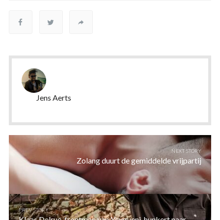
Jens Aerts
NEXT STORY
Zolang duurt de gemiddelde vrijpartij
PREV STORY
Klaas Delrue, frontman van Yevgueni, hunkert naar