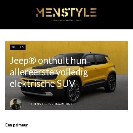
WHEELS
Jeep® onthult hun
allereerste volledig
elektrische SUV
BY
JENS AERTS
2 MAART 2022
Een primeur