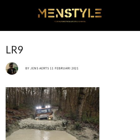
LR9
BY
JENS AERTS
11 FEBRUARI 2021